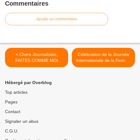
Commentaires
Ajouter un commentaire
< Chers Journalistes,
Célébration de la Journée
FAITES COMME MOI
Internationale de la Femme
YERIMA Rachel
WILPF Togo exhorte les
femmes à montrer leur
leadership contre la COVID-
Hébergé par Overblog
19 en se faisant vacciner >
Top articles
Pages
Contact
Signaler un abus
C.G.U.