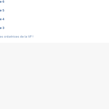
e 6
e 5
e 4
e 3
s créatrices de la VF !
e 2
e 1
e Mektoub My Love arrive enfin ! Rencontre avec Shaïn Boumedine et Sal
i : après Toni en famille
elle réalise le bouleversant Dites lui que je l'aime
ais ! Rencontre autour de Vie privée de Rebecca Zlotowski
 de Marguerite, Grave... Rencontre avec Ella Rumpf
 Les Rêveurs, un film intime sur la santé mentale