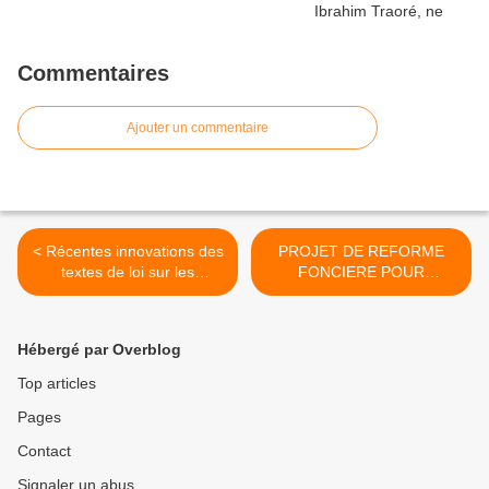
Commentaires
Ajouter un commentaire
< Récentes innovations des
PROJET DE REFORME
textes de loi sur les
FONCIERE POUR
Violences basées sur le
L’ACCROISSEMENT DE LA
genre au Togo
PRODUCTIVITE
AGRICOLE >
Hébergé par Overblog
Top articles
Pages
Contact
Signaler un abus