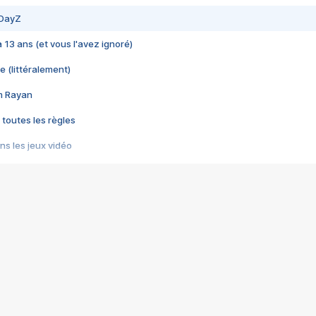
 DayZ
 a 13 ans (et vous l'avez ignoré)
e (littéralement)
im Rayan
 toutes les règles
s les jeux vidéo
us choquant de Rockstar ? - Le scandale BULLY
e plus moche de Steam
du RÊVE tourne au CAUCHEMAR
pendant 8 heures
it… à tort
umiliés par un jeu vidéo